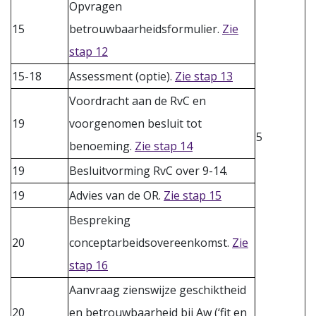
Opvragen
15
betrouwbaarheidsformulier.
Zie
stap 12
15-18
Assessment (optie).
Zie stap 13
Voordracht aan de RvC en
19
voorgenomen besluit tot
5
benoeming.
Zie stap 14
19
Besluitvorming RvC over 9-14.
19
Advies van de OR.
Zie stap 15
Bespreking
20
conceptarbeidsovereenkomst.
Zie
stap 16
Aanvraag zienswijze geschiktheid
20
en betrouwbaarheid bij Aw (‘fit en