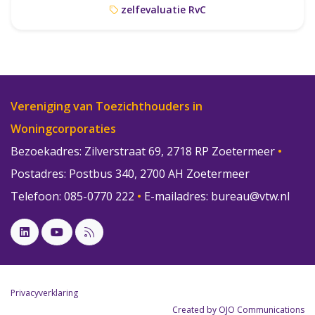
zelfevaluatie RvC
Vereniging van Toezichthouders in
Woningcorporaties
Bezoekadres: Zilverstraat 69, 2718 RP Zoetermeer
•
Postadres: Postbus 340, 2700 AH Zoetermeer
Telefoon: 085-0770 222
•
E-mailadres:
bureau@vtw.nl
Privacyverklaring
Created by OJO Communications