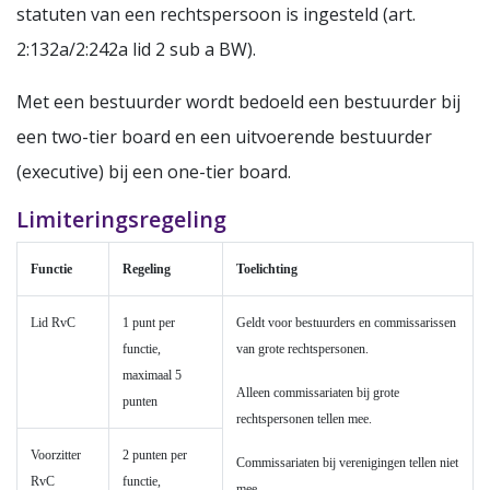
statuten van een rechtspersoon is ingesteld (art.
2:132a/2:242a lid 2 sub a BW).
Met een bestuurder wordt bedoeld een bestuurder bij
een two-tier board en een uitvoerende bestuurder
(executive) bij een one-tier board.
Limiteringsregeling
Functie
Regeling
Toelichting
Lid RvC
1 punt per
Geldt voor bestuurders en commissarissen
functie,
van grote rechtspersonen.
maximaal 5
Alleen commissariaten bij grote
punten
rechtspersonen tellen mee.
Voorzitter
2 punten per
Commissariaten bij verenigingen tellen niet
RvC
functie,
mee.