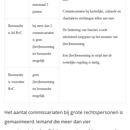
maximaal 5
Commissariaten bij kerkelijke, culturele en
punten
charitatieve stichtingen tellen niet mee.
Bestuurder
bij meer dan 2
De limitering van functies wordt
is lid RvC
commissariaten
uitsluitend toegepast op het moment van
is geen
(her)benoeming.
(her)benoeming
tot bestuurder
Een (her)benoeming in strijd met de
mogelijk
wettelijke regeling is nietig.
Bestuurder
geen
is voorzitter
(her)benoeming
RvC
tot bestuurder
mogelijk
Het aantal commissariaten bij grote rechtspersonen is
gemaximeerd. Iemand die meer dan vier