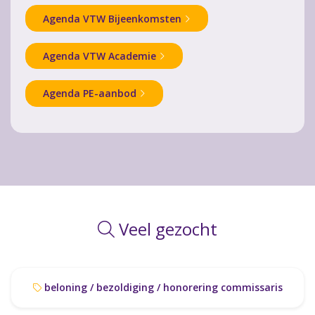
Agenda VTW Bijeenkomsten
Agenda VTW Academie
Agenda PE-aanbod
Veel gezocht
beloning / bezoldiging / honorering commissaris