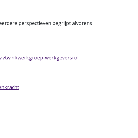
 meerdere perspectieven begrijpt alvorens
w.vtw.nl/werkgroep-werkgeversrol
enkracht