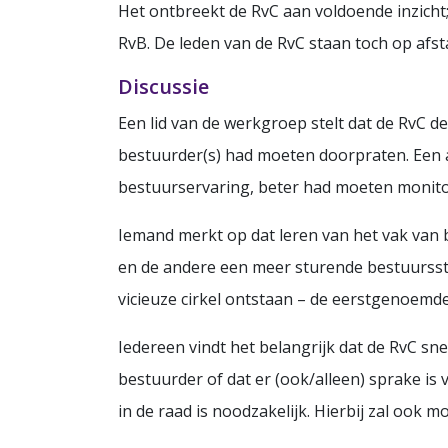
Het ontbreekt de RvC aan voldoende inzich
RvB. De leden van de RvC staan toch op afs
Discussie
Een lid van de werkgroep stelt dat de RvC d
bestuurder(s) had moeten doorpraten. Een a
bestuurservaring, beter had moeten monito
Iemand merkt op dat leren van het vak van b
en de andere een meer sturende bestuursstijl
vicieuze cirkel ontstaan – de eerstgenoemde
Iedereen vindt het belangrijk dat de RvC sne
bestuurder of dat er (ook/alleen) sprake i
in de raad is noodzakelijk. Hierbij zal ook