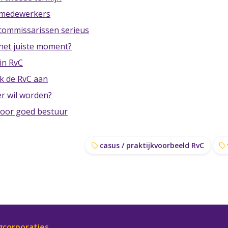
 medewerkers
 commissarissen serieus
 het juiste moment?
in RvC
k de RvC aan
er wil worden?
 voor goed bestuur
casus / praktijkvoorbeeld RvC
gcorporaties