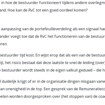
t; in hoe de bestuurder functioneert tijdens andere overl
tand. Hoe kan de RvC tot een goed oordeel komen?
e aanpassing van de portefeuilleverdeling als een signaal h
nder voegt toe dat de RvC het functioneren van de bestuur
ren.
estuurder tijd kost. En wijst erop dat als een van de bestu
, het risico bestaat dat deze laatste te snel de leiding (ov
 bestuurder wordt steeds in de eigen valkuil geduwd – die 
l duidelijk krijgt of er in de organisatie dingen misgaan va
s van onenigheid in de top. Een gesprek van de Remunerati
 moeten worden doorgesproken over (het stoppen van) de coa