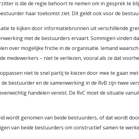
itter is die de regie behoort te nemen om in gesprek te bl
estuurder haar toekomst ziet. Dit geldt ook voor de bestuur
atie te kijken door informatiebronnen uit verschillende gre
enwerking met de bestuurders ervaart. Sommigen vinden da
len over mogelijke frictie in de organisatie. Iemand waarsc
n de medewerkers – niet te verliezen, vooral als ze dat voo
ppassen niet te snel partij te kiezen door mee te gaan met
 de bestuurder en de samenwerking in de RvB zijn twee vers
 evenwichtig handelen vereist. De RvC moet de situatie vanu
eid wordt genomen van beide bestuurders, of dat wordt doorg
igen van beide bestuurders om constructief samen te werk