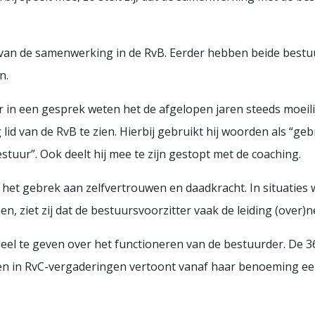
t van de samenwerking in de RvB. Eerder hebben beide bestu
n.
r in een gesprek weten het de afgelopen jaren steeds moeilij
 lid van de RvB te zien. Hierbij gebruikt hij woorden als “g
estuur”. Ook deelt hij mee te zijn gestopt met de coaching.
et gebrek aan zelfvertrouwen en daadkracht. In situaties 
n, ziet zij dat de bestuursvoorzitter vaak de leiding (over)
rdeel te geven over het functioneren van de bestuurder. De 3
n in RvC-vergaderingen vertoont vanaf haar benoeming een 