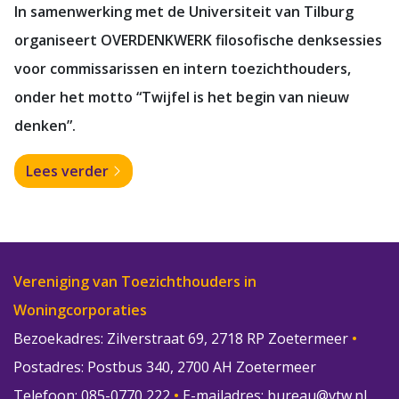
In samenwerking met de Universiteit van Tilburg
organiseert OVERDENKWERK filosofische denksessies
voor commissarissen en intern toezichthouders,
onder het motto “Twijfel is het begin van nieuw
denken”.
Lees verder
Vereniging van Toezichthouders in
Woningcorporaties
Bezoekadres: Zilverstraat 69, 2718 RP Zoetermeer
•
Postadres: Postbus 340, 2700 AH Zoetermeer
Telefoon: 085-0770 222
•
E-mailadres:
bureau@vtw.nl