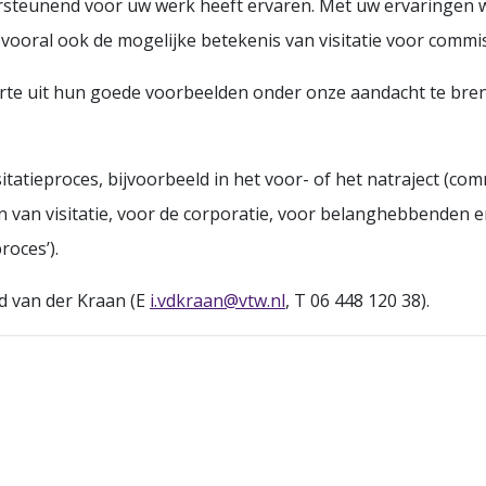
ndersteunend voor uw werk heeft ervaren. Met uw ervaringen 
 vooral ook de mogelijke betekenis van visitatie voor commi
te uit hun goede voorbeelden onder onze aandacht te breng
itatieproces, bijvoorbeeld in het voor- of het natraject (comm
van visitatie, voor de corporatie, voor belanghebbenden en
roces’).
d van der Kraan (E
i.vdkraan@vtw.nl
, T 06 448 120 38).