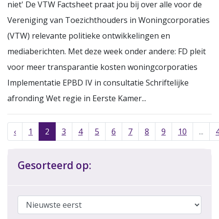
niet' De VTW Factsheet praat jou bij over alle voor de
Vereniging van Toezichthouders in Woningcorporaties
(VTW) relevante politieke ontwikkelingen en
mediaberichten. Met deze week onder andere: FD pleit
voor meer transparantie kosten woningcorporaties
Implementatie EPBD IV in consultatie Schriftelijke
afronding Wet regie in Eerste Kamer...
‹
1
2
3
4
5
6
7
8
9
10
...
Gesorteerd op: