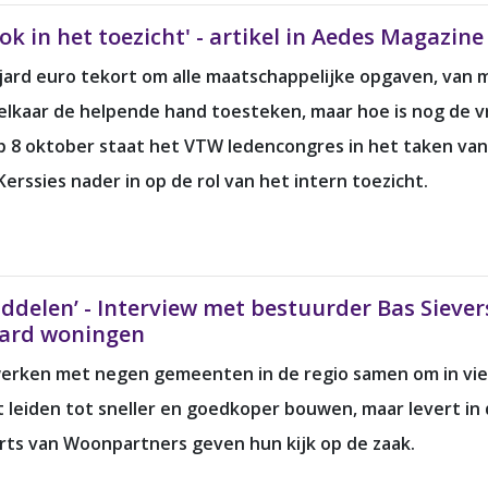
ok in het toezicht' - artikel in Aedes Magazi
ljard euro tekort om alle maatschappelijke opgaven, van
s elkaar de helpende hand toesteken, maar hoe is nog de v
8 oktober staat het VTW ledencongres in het taken van d
rssies nader in op de rol van het intern toezicht.
delen’ - Interview met bestuurder Bas Siever
aard woningen
werken met negen gemeenten in de regio samen om in vier
 leiden tot sneller en goedkoper bouwen, maar levert in d
örts van Woonpartners geven hun kijk op de zaak.