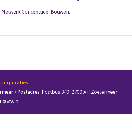
an Netwerk Conceptueel Bouwen.
gcorporaties
termeer
•
Postadres: Postbus 340, 2700 AH Zoetermeer
u@vtw.nl