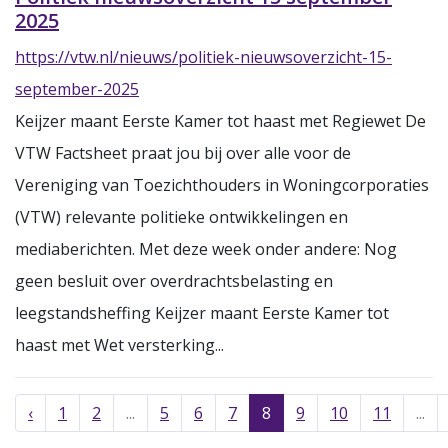
2025
https://vtw.nl/nieuws/politiek-nieuwsoverzicht-15-
september-2025
Keijzer maant Eerste Kamer tot haast met Regiewet De
VTW Factsheet praat jou bij over alle voor de
Vereniging van Toezichthouders in Woningcorporaties
(VTW) relevante politieke ontwikkelingen en
mediaberichten. Met deze week onder andere: Nog
geen besluit over overdrachtsbelasting en
leegstandsheffing Keijzer maant Eerste Kamer tot
haast met Wet versterking...
‹
1
2
...
5
6
7
8
9
10
11
...