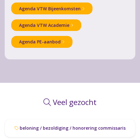
Agenda VTW Bijeenkomsten
Agenda VTW Academie
Agenda PE-aanbod
Veel gezocht
beloning / bezoldiging / honorering commissaris