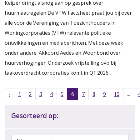
Keijzer dringt alsnog aan op gesprek over
huurmaatregelen De VTW Factsheet praat jou bij over
alle voor de Vereniging van Toezichthouders in
Woningcorporaties (VTW) relevante politieke
ontwikkelingen en mediaberichten. Met deze week
onder andere: Akkoord Aedes en Woonbond over
huurverhogingen Onderzoek vrijstelling ovb bij
taakoverdracht corporaties komt in Q1 2026...
‹
1
2
3
4
5
6
7
8
9
10
...
Gesorteerd op: