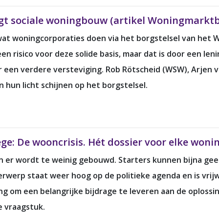
rgt sociale woningbouw (artikel Woningmarktb
s wat woningcorporaties doen via het borgstelsel van he
n risico voor deze solide basis, maar dat is door een len
r een verdere versteviging. Rob Rötscheid (WSW), Arjen v
un licht schijnen op het borgstelsel.
ge: De wooncrisis. Hét dossier voor elke woni
en er wordt te weinig gebouwd. Starters kunnen bijna ge
werp staat weer hoog op de politieke agenda en is vrijwe
ing om een belangrijke bijdrage te leveren aan de oploss
e vraagstuk.