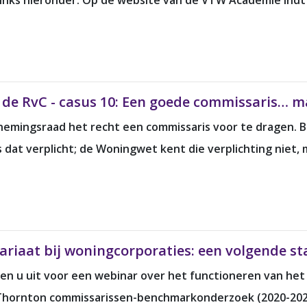
e links hieronder. Op de website van de VTW Academie ind
van de RvC - casus 10: Een goede commissaris…
rnemingsraad het recht een commissaris voor te dragen. 
dat verplicht; de Woningwet kent die verplichting niet, 
iaat bij woningcorporaties: een volgende stap
en u uit voor een webinar over het functioneren van het 
t Thornton commissarissen-benchmarkonderzoek (2020-2021