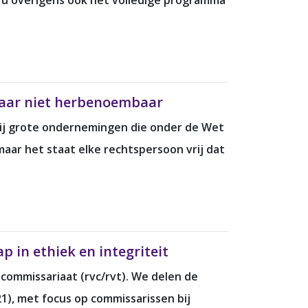
t u overigens ook het volledige programma
 maar niet herbenoembaar
Bij grote ondernemingen die onder de Wet
maar het staat elke rechtspersoon vrij dat
 in ethiek en integriteit
commissariaat (rvc/rvt). We delen de
), met focus op commissarissen bij