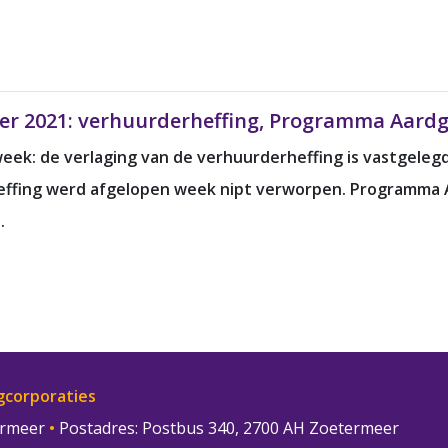
ber 2021: verhuurderheffing, Programma Aardg
week: de verlaging van de verhuurderheffing is vastgeleg
effing werd afgelopen week nipt verworpen. Programma A
.
gcorporaties
termeer
•
Postadres: Postbus 340, 2700 AH Zoetermeer