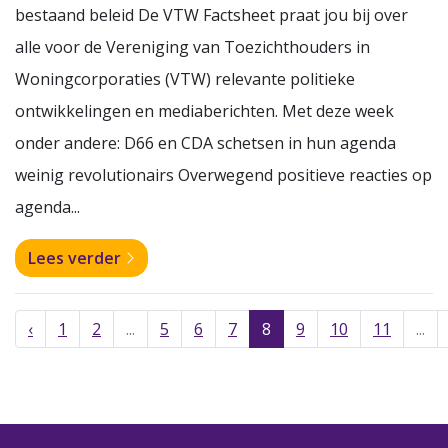
bestaand beleid De VTW Factsheet praat jou bij over
alle voor de Vereniging van Toezichthouders in
Woningcorporaties (VTW) relevante politieke
ontwikkelingen en mediaberichten. Met deze week
onder andere: D66 en CDA schetsen in hun agenda
weinig revolutionairs Overwegend positieve reacties op
agenda...
Lees verder
‹
1
2
...
5
6
7
8
9
10
11
...