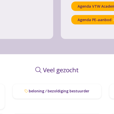
Agenda VTW Acade
Agenda PE-aanbod
Veel gezocht
beloning / bezoldiging bestuurder