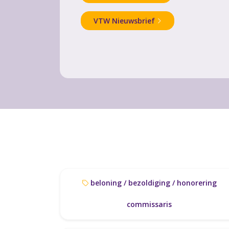
VTW Nieuwsbrief
beloning / bezoldiging / honorering
commissaris