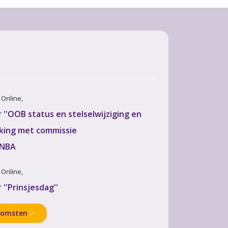
· Online,
''OOB status en stelselwijziging en
king met commissie
 NBA
· Online,
''Prinsjesdag''
komsten