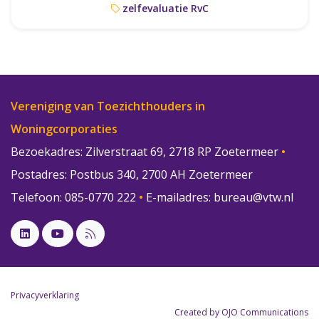
zelfevaluatie RvC
Vereniging van Toezichthouders in
Woningcorporaties
Bezoekadres: Zilverstraat 69, 2718 RP Zoetermeer
•
Postadres: Postbus 340, 2700 AH Zoetermeer
Telefoon: 085-0770 222
•
E-mailadres:
bureau@vtw.nl
Privacyverklaring
Created by OJO Communications