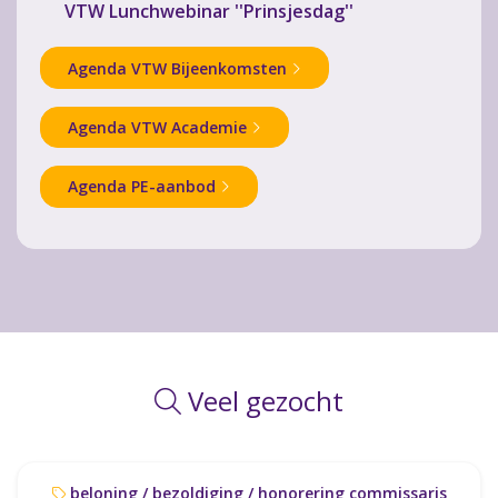
VTW Lunchwebinar ''Prinsjesdag''
Agenda VTW Bijeenkomsten
Agenda VTW Academie
Agenda PE-aanbod
Veel gezocht
beloning / bezoldiging / honorering commissaris