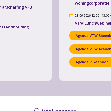
woningcorporatie
 afschaffing VPB
23-09-2026 12:00 - 13:00 
VTW Lunchwebinar 
instandhouding
Agenda VTW Bijeen
Agenda VTW Acade
Agenda PE-aanbod
Veel gezocht