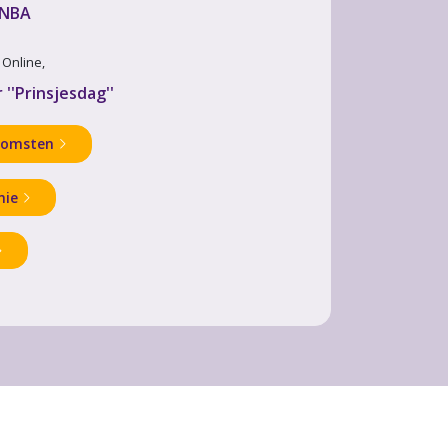
 NBA
· Online,
''Prinsjesdag''
komsten
mie