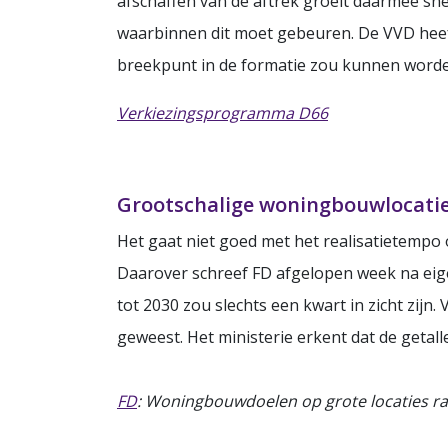
afschaffen van de aftrek groeit daarmee snel,
waarbinnen dit moet gebeuren. De VVD heef
breekpunt in de formatie zou kunnen worde
Verkiezingsprogramma D66
Grootschalige woningbouwlocati
Het gaat niet goed met het realisatietempo
Daarover schreef FD afgelopen week na ei
tot 2030 zou slechts een kwart in zicht zijn.
geweest. Het ministerie erkent dat de getall
FD
: Woningbouwdoelen op grote locaties rak