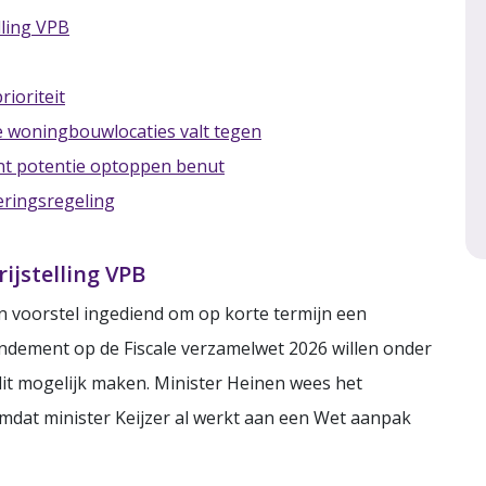
lling VPB
ioriteit
e woningbouwlocaties valt tegen
nt potentie optoppen benut
eringsregeling
ijstelling VPB
 voorstel ingediend om op korte termijn een
endement op de Fiscale verzamelwet 2026 willen onder
it mogelijk maken. Minister Heinen wees het
omdat minister Keijzer al werkt aan een Wet aanpak