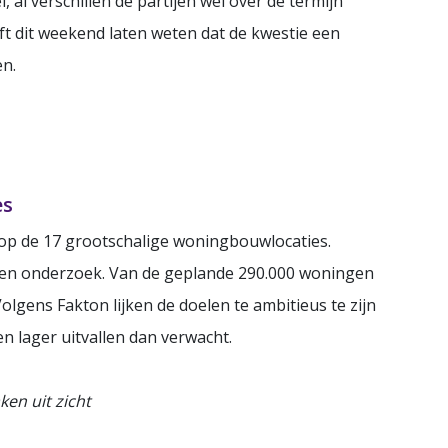
 al verschillen de partijen wel over de termijn
t dit weekend laten weten dat de kwestie een
n.
es
 op de 17 grootschalige woningbouwlocaties.
gen onderzoek. Van de geplande 290.000 woningen
 Volgens Fakton lijken de doelen te ambitieus te zijn
en lager uitvallen dan verwacht.
en uit zicht