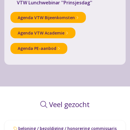
VTW Lunchwebinar ''Prinsjesdag''
Agenda VTW Bijeenkomsten
Agenda VTW Academie
Agenda PE-aanbod
Veel gezocht
beloning / bezoldiging / honorering commissaris