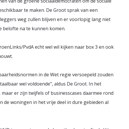
en van de groene sociaaldemocraten om de sociale
schikbaar te maken. De Groot sprak van een
leggers weg zullen blijven en er voorlopig lang niet
e belofte na te kunnen komen.
roenLinks/PvdA echt wel wil kijken naar box 3 en ook
houwt.
baarheidsnormen in de Wet regie versoepeld zouden
aalbaar wel voldoende", aldus De Groot. In het
 maar er zijn twijfels of businesscases daarmee rond
 de woningen in het vrije deel in dure gebieden al