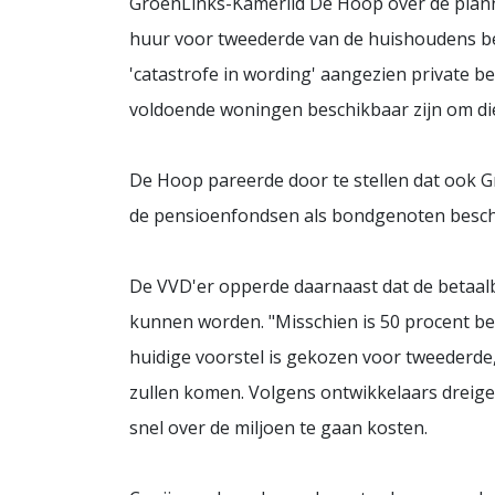
GroenLinks-Kamerlid De Hoop over de plann
huur voor tweederde van de huishoudens be
'catastrofe in wording' aangezien private be
voldoende woningen beschikbaar zijn om di
De Hoop pareerde door te stellen dat ook G
de pensioenfondsen als bondgenoten besc
De VVD'er opperde daarnaast dat de betaal
kunnen worden. "Misschien is 50 procent bet
huidige voorstel is gekozen voor tweederde,
zullen komen. Volgens ontwikkelaars dreigen
snel over de miljoen te gaan kosten.