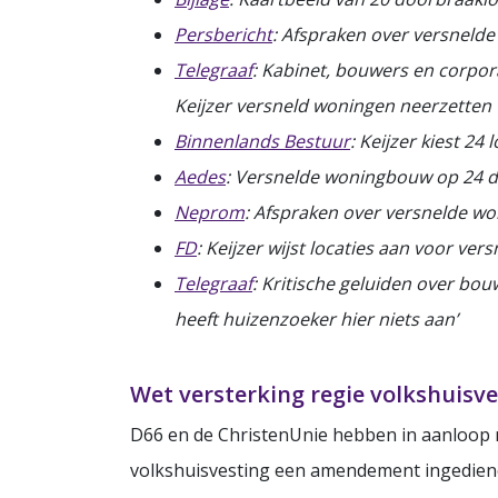
Persbericht
: Afspraken over versneld
Telegraaf
: Kabinet, bouwers en corpor
Keijzer versneld woningen neerzetten
Binnenlands Bestuur
: Keijzer kiest 2
Aedes
: Versnelde woningbouw op 24 d
Neprom
: Afspraken over versnelde w
FD
: Keijzer wijst locaties aan voor ve
Telegraaf
: Kritische geluiden over bo
heeft huizenzoeker hier niets aan’
Wet versterking regie volkshuisve
D66 en de ChristenUnie hebben in aanloop 
volkshuisvesting een amendement ingedien