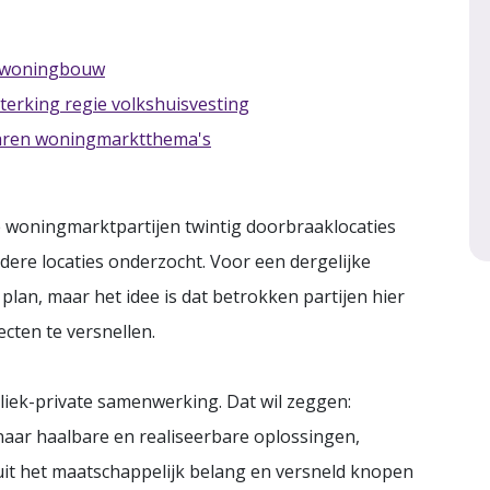
k woningbouw
erking regie volkshuisvesting
laren woningmarktthema's
se woningmarktpartijen twintig doorbraaklocaties
ere locaties onderzocht. Voor een dergelijke
lan, maar het idee is dat betrokken partijen hier
cten te versnellen.
iek-private samenwerking. Dat wil zeggen:
aar haalbare en realiseerbare oplossingen,
t het maatschappelijk belang en versneld knopen