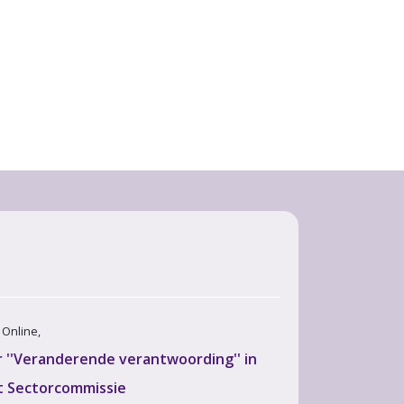
· Online,
''Veranderende verantwoording'' in
 Sectorcommissie