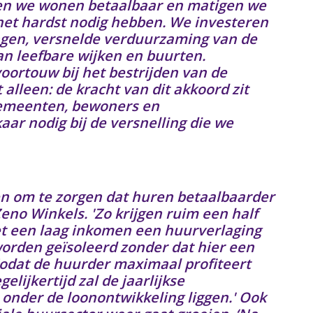
den we wonen betaalbaar en matigen we
het hardst nodig hebben. We investeren
gen, versnelde verduurzaming van de
n leefbare wijken en buurten.
ortouw bij het bestrijden van de
alleen: de kracht van dit akkoord zit
gemeenten, bewoners en
r nodig bij de versnelling die we
pen om te zorgen dat huren betaalbaarder
no Winkels. 'Zo krijgen ruim een half
t een laag inkomen een huurverlaging
worden geïsoleerd zonder dat hier een
odat de huurder maximaal profiteert
lijkertijd zal de jaarlijkse
nder de loonontwikkeling liggen.' Ook