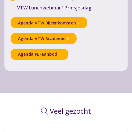
VTW Lunchwebinar ''Prinsjesdag''
Agenda VTW Bijeenkomsten
Agenda VTW Academie
Agenda PE-aanbod
Veel gezocht