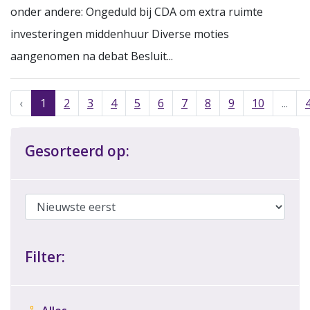
onder andere: Ongeduld bij CDA om extra ruimte
investeringen middenhuur Diverse moties
aangenomen na debat Besluit...
‹
1
2
3
4
5
6
7
8
9
10
...
Gesorteerd op:
Filter: