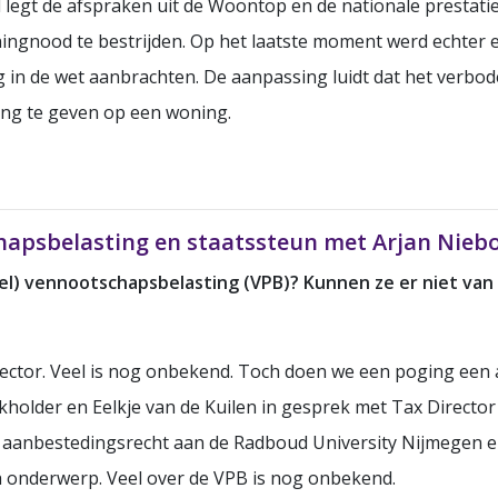
 legt de afspraken uit de Woontop en de nationale prestati
ingnood te bestrijden. Op het laatste moment werd echter 
g in de wet aanbrachten. De aanpassing luidt dat het verb
rang te geven op een woning.
apsbelasting en staatssteun met Arjan Niebo
) vennootschapsbelasting (VPB)? Kunnen ze er niet van 
sector. Veel is nog onbekend. Toch doen we een poging een 
holder en Eelkje van de Kuilen in gesprek met Tax Director 
aanbestedingsrecht aan de Radboud University Nijmegen en P
h onderwerp. Veel over de VPB is nog onbekend.