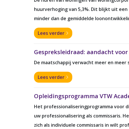
De huren van woningen van woningcorpora
huurverhoging van 5,3%. Dit blijkt uit e
minder dan de gemiddelde loonontwikkelin
Lees verder
Gespreksleidraad: aandacht voo
De maatschappij verwacht meer en meer s
Lees verder
Opleidingsprogramma VTW Acade
Het professionaliseringprogramma voor di
uw professionalisering als commissaris. H
zich als individuele commissaris in wilt pr