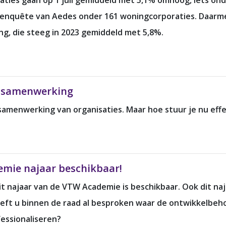
ties gaan op 1 juli gemiddeld met 5,1% omhoog, iets on
en enquête van Aedes onder 161 woningcorporaties. Daar
g, die steeg in 2023 gemiddeld met 5,8%.
r samenwerking
amenwerking van organisaties. Maar hoe stuur je nu eff
mie najaar beschikbaar!
t najaar van de VTW Academie is beschikbaar. Ook dit na
eeft u binnen de raad al besproken waar de ontwikkelbeho
ofessionaliseren?