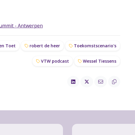
Summit - Antwerpen
en Toet
robert de heer
Toekomstscenario's
VTW podcast
Wessel Tiessens