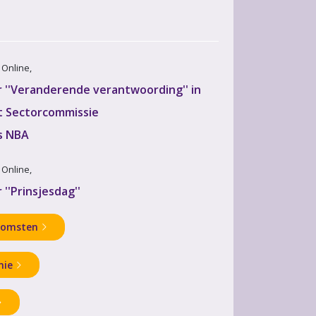
· Online,
''Veranderende verantwoording'' in
 Sectorcommissie
s NBA
· Online,
''Prinsjesdag''
komsten
mie