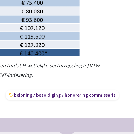
 totdat H wettelijke sectorregeling > J VTW-
WNT-indexering.
beloning / bezoldiging / honorering commissaris