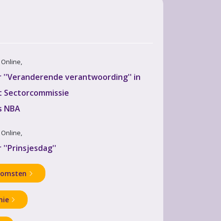
· Online,
''Veranderende verantwoording'' in
 Sectorcommissie
s NBA
· Online,
''Prinsjesdag''
komsten
mie