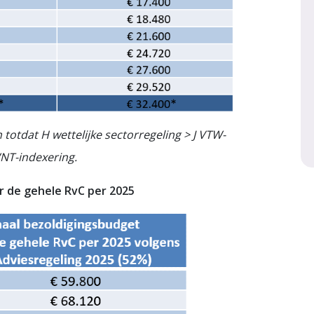
totdat H wettelijke sectorregeling > J VTW-
WNT-indexering.
r de gehele RvC per 2025