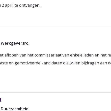
 2 april te ontvangen.
l
 Werkgeversrol
t aflopen van het commissariaat van enkele leden en het n
iaste en gemotiveerde kandidaten die willen bijdragen aan d
d
p Duurzaamheid