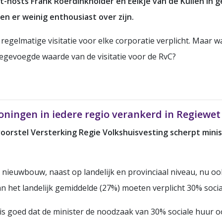
t-hosts Frank Roerdinkholder en Eelkje van de Kuilen in g
 er weinig enthousiast over zijn.
egelmatige visitatie voor elke corporatie verplicht. Maar wa
oegevoegde waarde van de visitatie voor de RvC?
ningen in iedere regio verankerd in Regiewet
orstel Versterking Regie Volkshuisvesting scherpt minist
e nieuwbouw, naast op landelijk en provinciaal niveau, nu 
an het landelijk gemiddelde (27%) moeten verplicht 30% soc
t is goed dat de minister de noodzaak van 30% sociale huur 