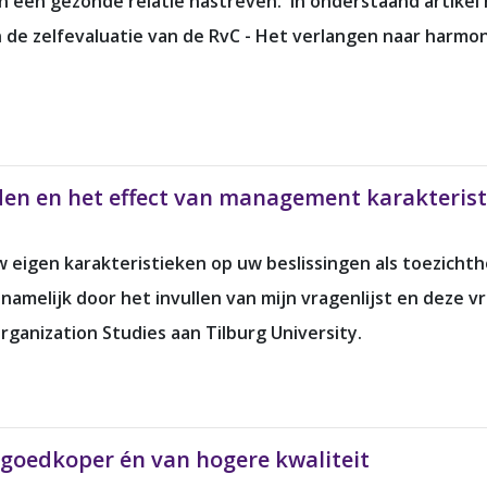
n een gezonde relatie nastreven. In onderstaand artikel 
in de zelfevaluatie van de RvC - Het verlangen naar harm
den en het effect van management karakterist
w eigen karakteristieken op uw beslissingen als toezich
 namelijk door het invullen van mijn vragenlijst en deze v
ganization Studies aan Tilburg University.
 goedkoper én van hogere kwaliteit