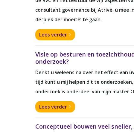
de RvC en het bestuur de vijf aspecten va
consultant governance bij Atrivé, u mee 
de ‘plek der moeite’ te gaan.
Lees verder
Visie op besturen en toezichthou
onderzoek?
Denkt u weleens na over het effect van u
tijd kunt u mij helpen dit te onderzoeken,
onderzoek is onderdeel van mijn master Or
Lees verder
Conceptueel bouwen veel sneller,