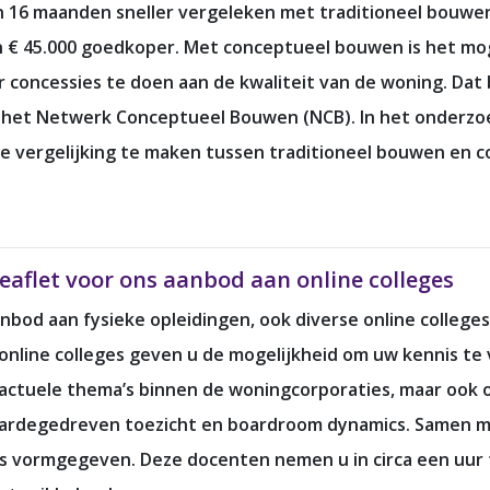
 16 maanden sneller vergeleken met traditioneel bouwe
n € 45.000 goedkoper. Met conceptueel bouwen is het mo
r concessies te doen aan de kwaliteit van de woning. Dat b
et Netwerk Conceptueel Bouwen (NCB). In het onderzoek 
e vergelijking te maken tussen traditioneel bouwen en 
eaflet voor ons aanbod aan online colleges
nbod aan fysieke opleidingen, ook diverse online college
e online colleges geven u de mogelijkheid om uw kennis t
 actuele thema’s binnen de woningcorporaties, maar ook 
waardegedreven toezicht en boardroom dynamics. Samen m
eges vormgegeven. Deze docenten nemen u in circa een uur