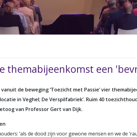
4e themabijeenkomst een 'bevr
anuit de beweging ‘Toezicht met Passie’ vier themabije
ocatie in Veghel; De Verspilfabriek’. Ruim 40 toezichthoud
etoog van Professor Gert van Dijk.
men
houders: ‘als de dood zijn voor gewone mensen en we de ‘rauw