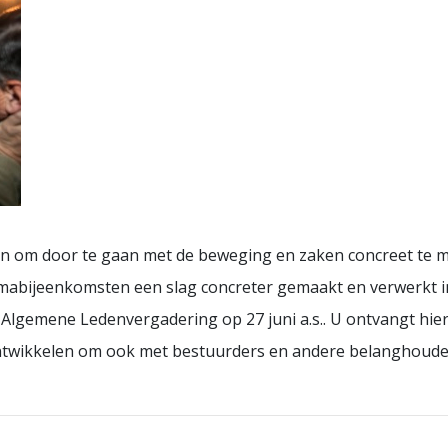
 om door te gaan met de beweging en zaken concreet te ma
abijeenkomsten een slag concreter gemaakt en verwerkt in 
 Algemene Ledenvergadering op 27 juni a.s.. U ontvangt hie
ntwikkelen om ook met bestuurders en andere belanghouder