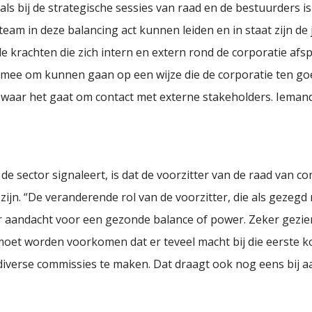
ls bij de strategische sessies van raad en de bestuurders is 
team in deze balancing act kunnen leiden en in staat zijn de
e krachten die zich intern en extern rond de corporatie afs
f mee om kunnen gaan op een wijze die de corporatie ten go
aar het gaat om contact met externe stakeholders. Iemand d
e sector signaleert, is dat de voorzitter van de raad van c
zijn. “De veranderende rol van de voorzitter, die als gezeg
r aandacht voor een gezonde balance of power. Zeker gezien 
 moet worden voorkomen dat er teveel macht bij die eerste k
diverse commissies te maken. Dat draagt ook nog eens bij a