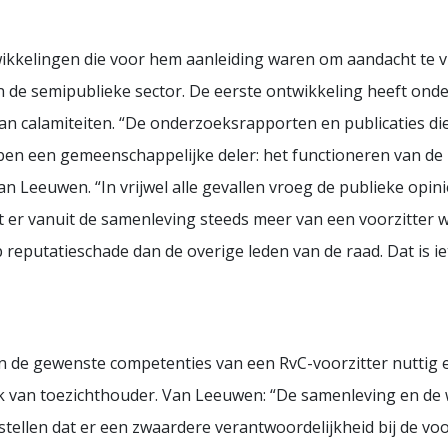
wikkelingen die voor hem aanleiding waren om aandacht te 
in de semipublieke sector. De eerste ontwikkeling heeft o
van calamiteiten. “De onderzoeksrapporten en publicaties d
ben een gemeenschappelijke deler: het functioneren van de 
 Leeuwen. “In vrijwel alle gevallen vroeg de publieke opinie
 dat er vanuit de samenleving steeds meer van een voorzitter 
p reputatieschade dan de overige leden van de raad. Dat is i
n de gewenste competenties van een RvC-voorzitter nuttig e
ak van toezichthouder. Van Leeuwen: “De samenleving en de 
tellen dat er een zwaardere verantwoordelijkheid bij de voo