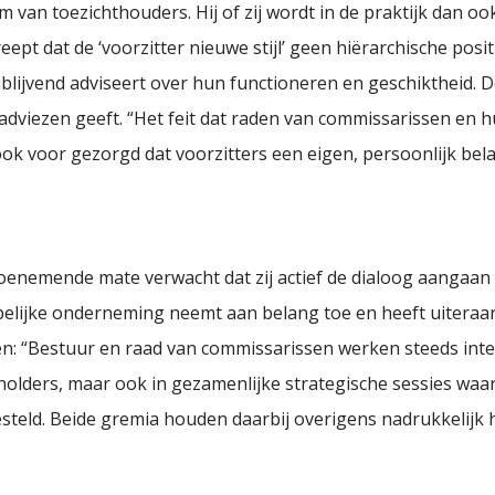
am van toezichthouders. Hij of zij wordt in de praktijk dan 
pt dat de ‘voorzitter nieuwe stijl’ geen hiërarchische posi
ijblijvend adviseert over hun functioneren en geschiktheid. 
e adviezen geeft. “Het feit dat raden van commissarissen en
 ook voor gezorgd dat voorzitters een eigen, persoonlijk b
oenemende mate verwacht dat zij actief de dialoog aangaan
pelijke onderneming neemt aan belang toe en heeft uiteraa
n: “Bestuur en raad van commissarissen werken steeds inten
holders, maar ook in gezamenlijke strategische sessies waa
teld. Beide gremia houden daarbij overigens nadrukkelijk h