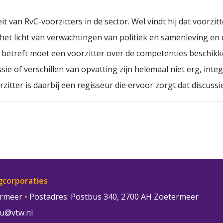
t van RvC-voorzitters in de sector. Wel vindt hij dat voorzit
 het licht van verwachtingen van politiek en samenleving en 
ij betreft moet een voorzitter over de competenties beschik
sie of verschillen van opvatting zijn helemaal niet erg, int
zitter is daarbij een regisseur die ervoor zorgt dat discussi
gcorporaties
termeer
•
Postadres: Postbus 340, 2700 AH Zoetermeer
u@vtw.nl