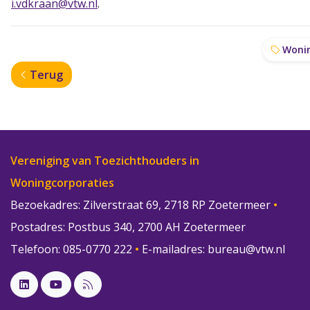
i.vdkraan@vtw.nl
.
Wonin
Terug
Vereniging van Toezichthouders in
Woningcorporaties
Bezoekadres: Zilverstraat 69, 2718 RP Zoetermeer
•
Postadres: Postbus 340, 2700 AH Zoetermeer
Telefoon: 085-0770 222
•
E-mailadres:
bureau@vtw.nl