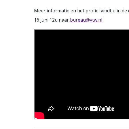
Meer informatie en het profiel vindt u in de
16 juni 12u naar
bureau@vtw.nl