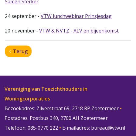
Samen Sterker
24 september -
VTW lunchwebinar Prinsjesdag
20 november -
VTW & NVTZ - ALV en bijeenkomst
Terug
Vereniging van Toezichthouders in
Woningcorporaties
Bezoekadres: Zilverstraat 69, 2718 RP Zoetermeer
•
Postadres: Postbus 340, 2700 AH Zoetermeer
Telefoon: 085-0770 222
•
E-mailadres:
bureau@vtw.nl