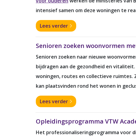
voor ouderen
werken de ministeries van B
intensief samen om deze woningen te re
Lees verder
Senioren zoeken woonvormen met 
Senioren zoeken naar nieuwe woonvormen
bijdragen aan de gezondheid en vitalitei
woningen, routes en collectieve ruimtes
kan plaatsvinden rond het wonen in gec
Lees verder
Opleidingsprogramma VTW Acade
Het professionaliseringprogramma voor di