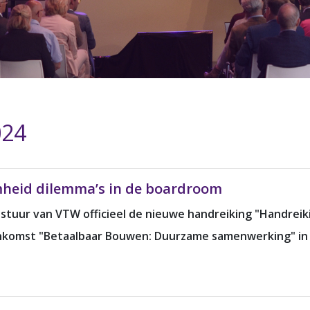
024
mheid dilemma’s in de boardroom
estuur van VTW officieel de nieuwe handreiking "Handrei
nkomst "Betaalbaar Bouwen: Duurzame samenwerking" in d