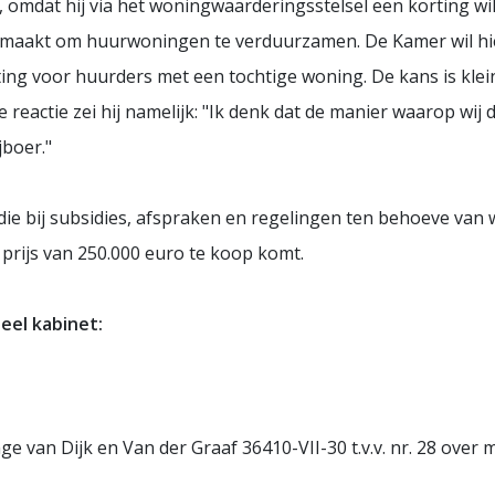
, omdat hij via het woningwaarderingsstelsel een korting w
 gemaakt om huurwoningen te verduurzamen. De Kamer wil hie
ing voor huurders met een tochtige woning. De kans is klei
 reactie zei hij namelijk: "Ik denk dat de manier waarop wij
jboer."
e bij subsidies, afspraken en regelingen ten behoeve van 
 prijs van 250.000 euro te koop komt.
eel kabinet:
ge van Dijk en Van der Graaf 36410-VII-30 t.v.v. nr. 28 over