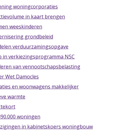
enning woningcorporaties
ctievolume in kaart brengen
rmen weeskinderen
dernisering grondbeleid
iddelen verduurzamingsopgave
rp in verkiezingsprogramma NSC
nderen van vennootschapsbelasting
ver Wet Damocles
raties en woonwagens makkelijker
ieve warmte
gtekort
 390.000 woningen
jzigingen in kabinetskoers woningbouw