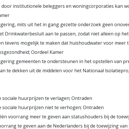
oor institutionele beleggers en woningcorporaties kan w
Kamer
egering, mits uit het in gang gezette onderzoek geen onov
t Drinkwaterbesluit aan te passen, zodat niet alleen op h
n tevens mogelijk te maken dat huishoudwater voor meer t
lksgezondheid; Oordeel Kamer
regering gemeenten te ondersteunen in het opstellen van p
van te dekken uit de middelen voor het Nationaal lsolatie
 sociale huurprijzen te verlagen; Ontraden
e sociale huurprijzen niet te verhogen; Ontraden
géén voorrang meer te geven aan statushouders bij de toew
oorrang te geven aan de Nederlanders bij de toewijzing va