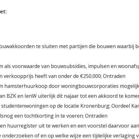
et:
bouwakkoorden te sluiten met partijen die bouwen waarbij 
om als voorwaarde van bouwsubsidies, impulsen en woonafs
n verkoopprijs heeft van onder de €250.000; Ontraden
 om hamsterhuurkoop door woningbouwcorporaties mogelijk
van BZK en IenW uiterlijk dit najaar tot een akkoord te ko
jk studentenwoningen op de locatie Kronenburg; Oordeel K
alsnog een tochtkorting in te voeren; Ontraden
een huurregister uit te werken en een voorstel daarvoor a
 onderzoeken of en op welke wijze een tijdelijke verlaging 