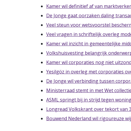
Kamer wil definitief af van marktverk
De Jonge gaat oorzaken daling transa
Veel steun voor wetsvoorstel besche
Veel vragen in schriftelijk overleg mo
Kamer wil inzicht in gemeentelijke m
Volkshuisvesting belangrijk onderwe
Kamer wil corporaties nog niet uitzo
Yesilgöz in overleg met corporaties o
De Jonge wil verbinding tussen corpo
Ministerraad stemt in met Wet collect
ASML springt bij in strijd tegen wonin
Longread Volkskrant over tekort van
Bouwend Nederland wil rigoureuze wi