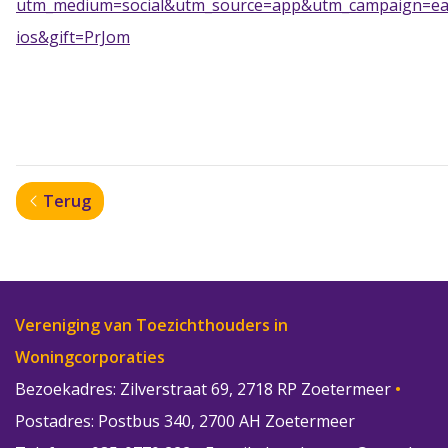
utm_medium=social&utm_source=app&utm_campaign=ea
ios&gift=PrJom
Terug
Vereniging van Toezichthouders in
Woningcorporaties
Bezoekadres: Zilverstraat 69, 2718 RP Zoetermeer
•
Postadres: Postbus 340, 2700 AH Zoetermeer