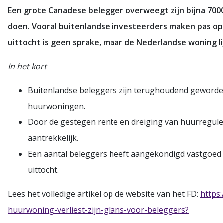
Een grote Canadese belegger overweegt zijn bijna 70
doen. Vooral buitenlandse investeerders maken pas op
uittocht is geen sprake, maar de Nederlandse woning lijk
In het kort
Buitenlandse beleggers zijn terughoudend geword
huurwoningen.
Door de gestegen rente en dreiging van huurreguler
aantrekkelijk.
Een aantal beleggers heeft aangekondigd vastgoed a
uittocht.
Lees het volledige artikel op de website van het FD:
https:
huurwoning-verliest-zijn-glans-voor-beleggers?