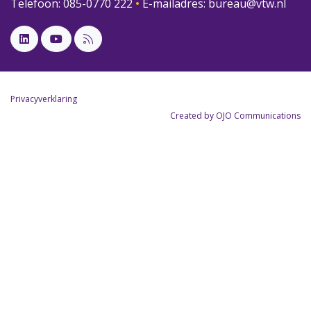
Telefoon: 085-0770 222
•
E-mailadres:
bureau@vtw.nl
Privacyverklaring
Created by OJO Communications