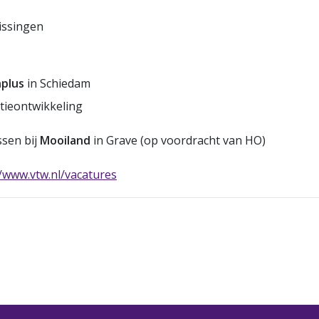
lissingen
plus
in Schiedam
atieontwikkeling
ssen bij
Mooiland
in Grave (op voordracht van HO)
//www.vtw.nl/vacatures