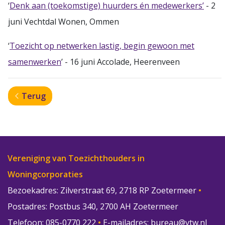
‘
Denk aan (toekomstige) huurders én medewerkers’
- 2
juni Vechtdal Wonen, Ommen
‘
Toezicht op netwerken lastig, begin gewoon met
samenwerken
’ - 16 juni Accolade, Heerenveen
Terug
Vereniging van Toezichthouders in
Woningcorporaties
Bezoekadres: Zilverstraat 69, 2718 RP Zoetermeer
•
Postadres: Postbus 340, 2700 AH Zoetermeer
Telefoon: 085-0770 222
•
E-mailadres:
bureau@vtw.nl