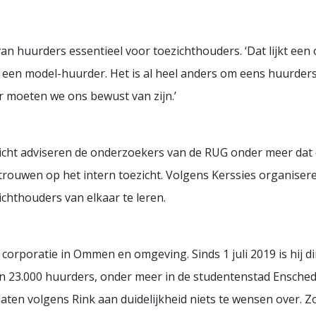
 van huurders essentieel voor toezichthouders. ‘Dat lijkt ee
l een model-huurder. Het is al heel anders om eens huurders 
r moeten we ons bewust van zijn.’
ezicht adviseren de onderzoekers van de RUG onder meer dat
rtrouwen op het intern toezicht. Volgens Kerssies organisere
chthouders van elkaar te leren.
de corporatie in Ommen en omgeving. Sinds 1 juli 2019 is hij 
n 23.000 huurders, onder meer in de studentenstad Ensched
laten volgens Rink aan duidelijkheid niets te wensen over. Z