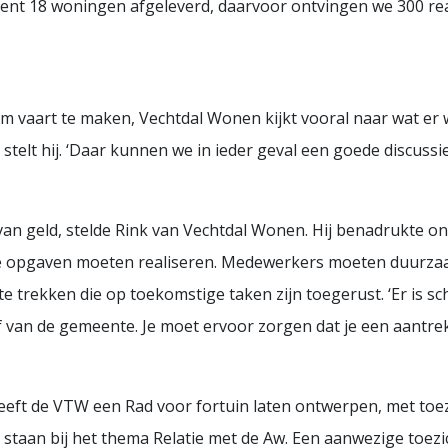
t 18 woningen afgeleverd, daarvoor ontvingen we 300 reacti
om vaart te maken, Vechtdal Wonen kijkt vooral naar wat er
 stelt hij. ‘Daar kunnen we in ieder geval een goede discussi
e van geld, stelde Rink van Vechtdal Wonen. Hij benadrukte 
ke opgaven moeten realiseren. Medewerkers moeten duurzaa
trekken die op toekomstige taken zijn toegerust. ‘Er is sc
 van de gemeente. Je moet ervoor zorgen dat je een aantrek
heeft de VTW een Rad voor fortuin laten ontwerpen, met toezi
staan bij het thema Relatie met de Aw. Een aanwezige toezic