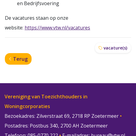
en Bedrijfsvoering
De vacatures staan op onze
website:
https://www.vtw.nl/vacatures
vacature(s)
Terug
Vereniging van Toezichthouders in
Woningcorporaties
Bezoekadres: Zilverstraat 69, 2718 RP Zoetermeer
•
Postadres: Postbus 340, 2700 AH Zoetermeer
Telefoon: 085-0770 222
•
E-mailadres:
bureau@vtw.nl