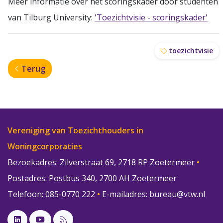
Meer informatie over het scoringskader door studenten
van Tilburg University:
'Toezichtvisie - scoringskader'
toezichtvisie
Terug
Vereniging van Toezichthouders in
Woningcorporaties
Bezoekadres: Zilverstraat 69, 2718 RP Zoetermeer
•
Postadres: Postbus 340, 2700 AH Zoetermeer
Telefoon: 085-0770 222
•
E-mailadres:
bureau@vtw.nl