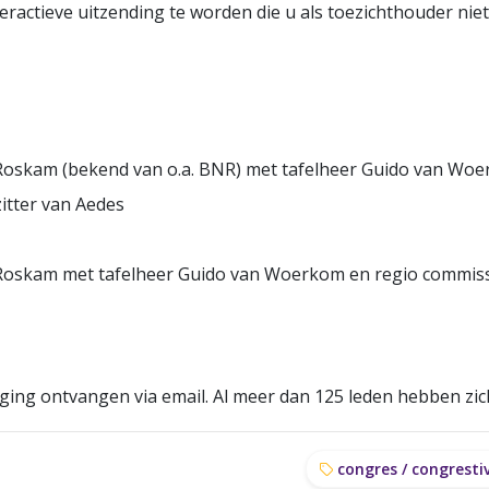
eractieve uitzending te worden die u als toezichthouder ni
e Roskam (bekend van o.a. BNR) met tafelheer Guido van Woerk
zitter van Aedes
ke Roskam met tafelheer Guido van Woerkom en regio commis
iging ontvangen via email. Al meer dan 125 leden hebben zic
congres / congrestiv