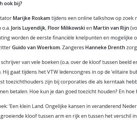
h ook bij?
ntator
Marijke Roskam
tijdens een online talkshow op zoek 
 o.a.
Joris Luyendijk
,
Floor Milikowski
en
Martin van Rijn
(vo
ing worden de eerste financiële knelpunten en mogelijke o
itter
Guido van Woerkom
. Zangeres
Hanneke Drenth
zorgt
n schrijver van vele boeken (o.a. over de kloof tussen beeld 
. Hij gaat tijdens het VTW ledencongres in op de ‘elitaire b
ist toezichthouders zijn bij corporaties die als kerntaak h
nen betalen. Hoe kun je dan goed toezicht houden? En hoe 
boek: ‘Een klein Land. Ongelijke kansen in veranderend Neder
groeiende kloof tussen arm en rijk en tussen het verschil in