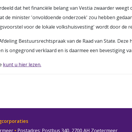
eeld dat het financiële belang van Vestia zwaarder weegt d
at de minister 'onvoldoende onderzoek' zou hebben gedaa
gsvoorstel voor de lokale volkshuisvesting' wordt door de 
 Afdeling Bestuursrechtspraak van de Raad van State. Deze 
 is ongegrond verklaard en is daarmee een bevestiging va
te
kunt u hier lezen.
gcorporaties
termeer
•
Postadres: Postbus 340, 2700 AH Zoetermeer