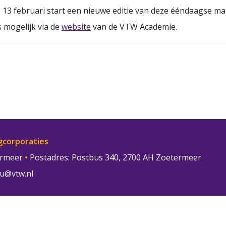
13 februari start een nieuwe editie van deze ééndaagse ma
 mogelijk via de
website
van de VTW Academie.
gcorporaties
termeer
•
Postadres: Postbus 340, 2700 AH Zoetermeer
u@vtw.nl