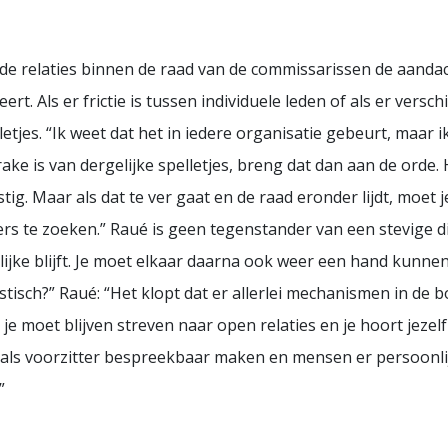
de relaties binnen de raad van de commissarissen de aandac
t. Als er frictie is tussen individuele leden of als er verschi
lletjes. “Ik weet dat het in iedere organisatie gebeurt, maar
prake is van dergelijke spelletjes, breng dat dan aan de orde
astig. Maar als dat te ver gaat en de raad eronder lijdt, moet
ers te zoeken.” Raué is geen tegenstander van een stevige 
lijke blijft. Je moet elkaar daarna ook weer een hand kunne
alistisch?” Raué: “Het klopt dat er allerlei mechanismen in 
 je moet blijven streven naar open relaties en je hoort jezelf 
t als voorzitter bespreekbaar maken en mensen er persoonli
”