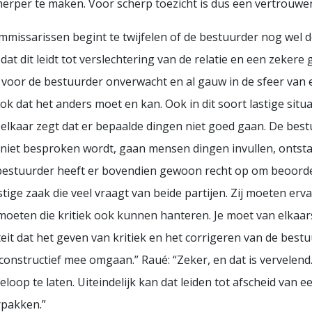
cherper te maken. Voor scherp toezicht is dus een vertrouwe
commissarissen begint te twijfelen of de bestuurder nog wel 
 dat dit leidt tot verslechtering van de relatie en een zekere
voor de bestuurder onverwacht en al gauw in de sfeer van ee
 dat het anders moet en kan. Ook in dit soort lastige situa
en elkaar zegt dat er bepaalde dingen niet goed gaan. De bes
het niet besproken wordt, gaan mensen dingen invullen, ontst
 bestuurder heeft er bovendien gewoon recht op om beoorde
lastige zaak die veel vraagt van beide partijen. Zij moeten er
ten die kritiek ook kunnen hanteren. Je moet van elkaars in
aliteit dat het geven van kritiek en het corrigeren van de bestu
onstructief mee omgaan.” Raué: “Zeker, en dat is vervelend. 
loop te laten. Uiteindelijk kan dat leiden tot afscheid van
rpakken.”