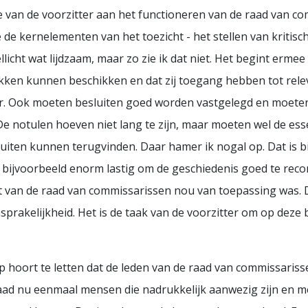
e van de voorzitter aan het functioneren van de raad van co
e de kernelementen van het toezicht - het stellen van kritisc
ellicht wat lijdzaam, maar zo zie ik dat niet. Het begint ermee
kken kunnen beschikken en dat zij toegang hebben tot relev
er. Ook moeten besluiten goed worden vastgelegd en moeten
 notulen hoeven niet lang te zijn, maar moeten wel de ess
uiten kunnen terugvinden. Daar hamer ik nogal op. Dat is bi
 bijvoorbeeld enorm lastig om de geschiedenis goed te recons
nt van de raad van commissarissen nou van toepassing was. D
akelijkheid. Het is de taak van de voorzitter om op deze ba
op hoort te letten dat de leden van de raad van commissar
e raad nu eenmaal mensen die nadrukkelijk aanwezig zijn en m