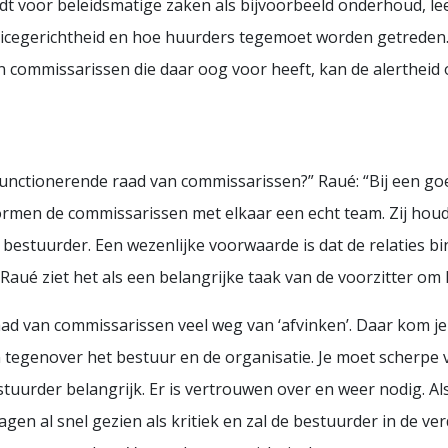
ldt voor beleidsmatige zaken als bijvoorbeeld onderhoud, leef
icegerichtheid en hoe huurders tegemoet worden getreden.
an commissarissen die daar oog voor heeft, kan de alertheid
functionerende raad van commissarissen?” Raué: “Bij een g
ormen de commissarissen met elkaar een echt team. Zij houd
 bestuurder. Een wezenlijke voorwaarde is dat de relaties 
Raué ziet het als een belangrijke taak van de voorzitter om 
ad van commissarissen veel weg van ‘afvinken’. Daar kom je 
n tegenover het bestuur en de organisatie. Je moet scherpe
estuurder belangrijk. Er is vertrouwen over en weer nodig. Al
agen al snel gezien als kritiek en zal de bestuurder in de ve