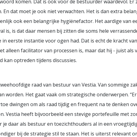
oord komen. Dat is ook voor de bestuurder waardevol. Er zi
. En dat moet je ook niet verwachten. Het is dan extra belang
nlijk ook een belangrijke hygiënefactor. Het aardige van ee
l is, is dat daar mensen bij zitten die soms hele verrasse
e in eerste instantie voor ogen had. Dat is echt de kracht v
t alleen facilitator van processen is, maar dat hij - juist als
 kan optreden tijdens discussies.
tweehoofdige raad van bestuur van Vestia. Van sommige zak
kan worden. Het gaat vaak om strategische onderwerpen. “Er 
oe dwingen om als raad tijdig en frequent na te denken over 
en. Vestia heeft bijvoorbeeld een stevige portefeuille met z
 je daar als bestuur en toezichthouders al in een vroegtijdi
iger bij de strategie stil te staan. Het is uiterst relevant 