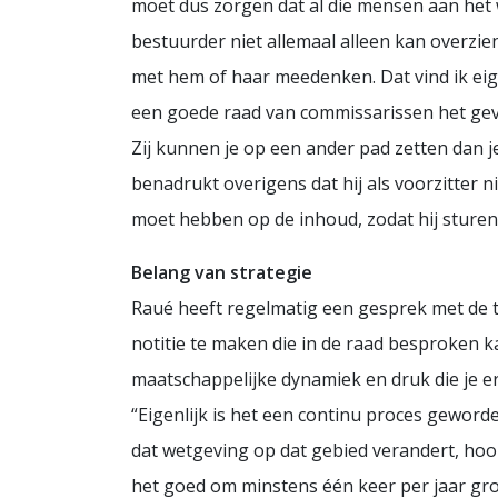
moet dus zorgen dat al die mensen aan het w
bestuurder niet allemaal alleen kan overzien
met hem of haar meedenken. Dat vind ik eige
een goede raad van commissarissen het geva
Zij kunnen je op een ander pad zetten dan j
benadrukt overigens dat hij als voorzitter nie
moet hebben op de inhoud, zodat hij sturend
Belang van strategie
Raué heeft regelmatig een gesprek met de 
notitie te maken die in de raad besproken 
maatschappelijke dynamiek en druk die je ert
“Eigenlijk is het een continu proces geword
dat wetgeving op dat gebied verandert, hoor
het goed om minstens één keer per jaar grond