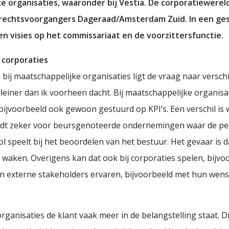
ke organisaties, waaronder bij Vestia. De corporatiewereld
de rechtsvoorgangers Dageraad/Amsterdam Zuid. In een ge
n visies op het commissariaat en de voorzittersfunctie.
 corporaties
n bij maatschappelijke organisaties ligt de vraag naar versch
 kleiner dan ik voorheen dacht. Bij maatschappelijke organi
t bijvoorbeeld ook gewoon gestuurd op KPI’s. Een verschil i
eldt zeker voor beursgenoteerde ondernemingen waar de pe
speelt bij het beoordelen van het bestuur. Het gevaar is dat
aken. Overigens kan dat ook bij corporaties spelen, bijvoo
n externe stakeholders ervaren, bijvoorbeeld met hun we
”
rganisaties de klant vaak meer in de belangstelling staat. D