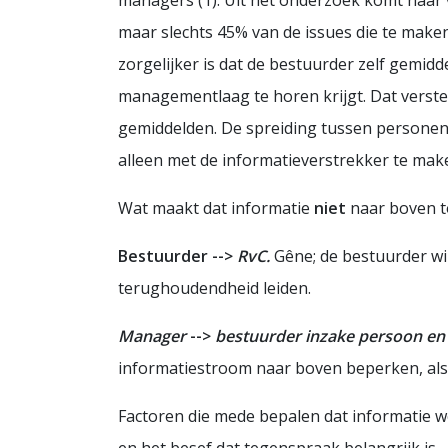
managers (1). Uit het onderzoek komt naar 
maar slechts 45% van de issues die te maken
zorgelijker is dat de bestuurder zelf gemid
managementlaag te horen krijgt. Dat verster
gemiddelden. De spreiding tussen personen bl
alleen met de informatieverstrekker te ma
Wat maakt dat informatie
niet
naar boven t
Bestuurder
-->
RvC.
Gêne; de bestuurder wil
terughoudendheid leiden.
Manager
-->
bestuurder inzake persoon en 
informatiestroom naar boven beperken, alsme
Factoren die mede bepalen dat informatie we