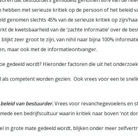
voren dat bestuurders gemiddeld genomen 80% van de releva
 hebben met serieuze kritiek op de persoon of het beleid va
deld genomen slechts 45% van de serieuze kritiek op zijn/ha
kt de kwetsbaarheid van de ‘zachte informatie’ over de best
ijkt zeer groot te zijn, van nihil naar bijna 100% informat
ken, maar ook met de informatieontvanger.
oe gedeeld wordt? Hieronder factoren die uit het onderzoe
 als competent worden gezien. Ook vrees voor een te snelle 
beleid van bestuurder.
Vrees voor revanchegevoelens en s
de een bedrijfscultuur waarin kritiek naar boven ‘not done
l in grote mate gedeeld wordt, blijken onder meer zelfvert