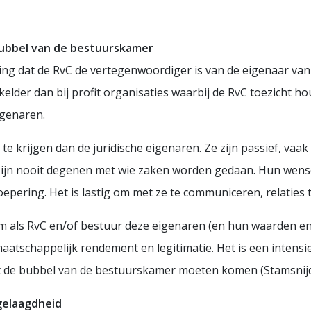
bubbel van de bestuurskamer
ing dat de RvC de vertegenwoordiger is van de eigenaar van
kelder dan bij profit organisaties waarbij de RvC toezicht
igenaren.
 te krijgen dan de juridische eigenaren. Ze zijn passief, vaa
t zijn nooit degenen met wie zaken worden gedaan. Hun wense
roepering. Het is lastig om met ze te communiceren, relati
als RvC en/of bestuur deze eigenaren (en hun waarden en be
aatschappelijk rendement en legitimatie. Het is een inten
 de bubbel van de bestuurskamer moeten komen (Stamsnijd
-gelaagdheid