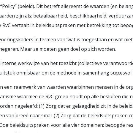
Policy” (beleid). Dit betreft allereerst de waarden (en bel
aarden zijn als: betaalbaarheid, beschikbaarheid, verduurza
RvC vertaalt in beleidsuitspraken met betrekking tot beoo
oeringskaders in termen van ‘wat is toegestaan en wat niet’
t negeren. Maar ze moeten geen doel op zich worden.
interne werkwijze van het toezicht (collectieve verantwoord
 sluitstuk onmisbaar om de methode in samenhang succesvol
en een raamwerk van waarden waarbinnen mensen in de org
anisme waarmee de RvC greep houdt op alle besluiten die 
worden nageleefd: (1) Zorg dat er gelaagdheid zit in de belei
n van breed naar smal. (2) Zorg dat de beleidsuitspraken cr
Doe beleidsuitspraken voor alle vier domeinen: beoogde res