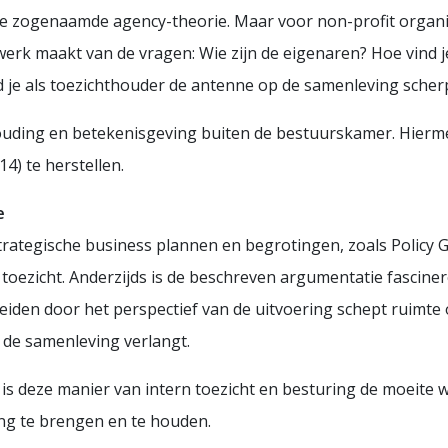
t de zogenaamde agency-theorie. Maar voor non-profit organi
rk maakt van de vragen: Wie zijn de eigenaren? Hoe vind je
 je als toezichthouder de antenne op de samenleving scher
houding en betekenisgeving buiten de bestuurskamer. Hierm
4) te herstellen.
e
trategische business plannen en begrotingen, zoals Policy 
n toezicht. Anderzijds is de beschreven argumentatie fascin
n leiden door het perspectief van de uitvoering schept ruimt
 de samenleving verlangt.
en, is deze manier van intern toezicht en besturing de moeite
g te brengen en te houden.