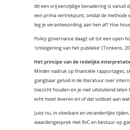
dit een vrij eenzijdige benadering is vanui
een prima vertrekpunt, omdat de methode we
leg je verantwoording aan hen af? Hoe houd
Policy governance daagt uit tot een open 
‘onteigening van het publieke’ (Tonkens, 201
Het principe van de redelijke interpretati
Minder nadruk op financiële rapportages, s
gangbaar geluid in de literatuur over inter
toezicht houden en je niet uitsluitend late
echt moet leveren en of dat voldoet aan wat
Juist nu, in vloeibare en veranderlijke tijd
waardengesprek met RvC en bestuur op gan